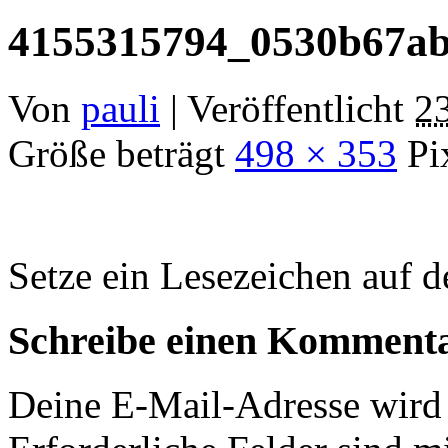
4155315794_0530b67a
Von
pauli
|
Veröffentlicht
2
Größe beträgt
498 × 353
Pi
Setze ein Lesezeichen auf 
Schreibe einen Komment
Deine E-Mail-Adresse wird n